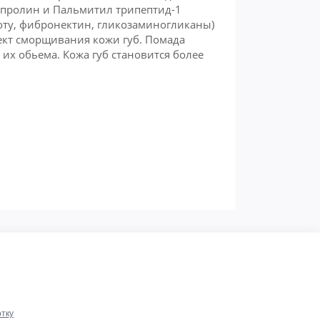
ипролин и Пальмитил трипептид-1
оту, фибронектин, гликозаминогликаны)
ект сморщивания кожи губ. Помада
их обьема. Кожа губ становится более
тку