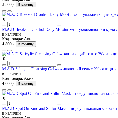
3 500р.
В корзину
0
M.A.D Breakout Control Daily Moisturizer – увлажняющий крем
в наличии
Код товара:
Акне
4 800р.
В корзину
0
M.A.D Salicylic Cleansing Gel – очищающий гель с 2% салицил
в наличии
Код товара:
Акне
4 000р.
В корзину
0
M.A.D Spot On Zinc and Sulfur Mask – подсушивающая маска с 
в наличии
Код товара:
Акне