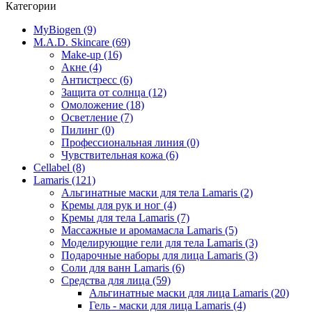
Категории
MyBiogen (9)
M.A.D. Skincare (69)
Make-up (16)
Акне (4)
Антистресс (6)
Защита от солнца (12)
Омоложение (18)
Осветление (7)
Пилинг (0)
Профессиональная линия (0)
Чувствительная кожа (6)
Cellabel (8)
Lamaris (121)
Альгинатные маски для тела Lamaris (2)
Кремы для рук и ног (4)
Кремы для тела Lamaris (7)
Массажные и аромамасла Lamaris (5)
Моделирующие гели для тела Lamaris (3)
Подарочные наборы для лица Lamaris (3)
Соли для ванн Lamaris (6)
Средства для лица (59)
Альгинатные маски для лица Lamaris (20)
Гель - маски для лица Lamaris (4)