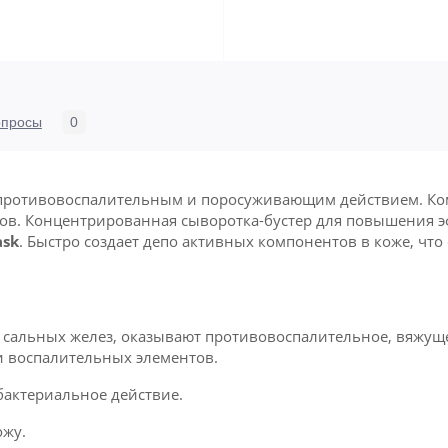
опросы
0
противовоспалительным и поросуживающим действием. Ко
нов. Концентрированная сыворотка-бустер для повышения 
sk
. Быстро создает депо активных компонентов в коже, чт
ю сальных желез, оказывают противовоспалительное, вяжу
и воспалительных элементов.
бактериальное действие.
ожу.