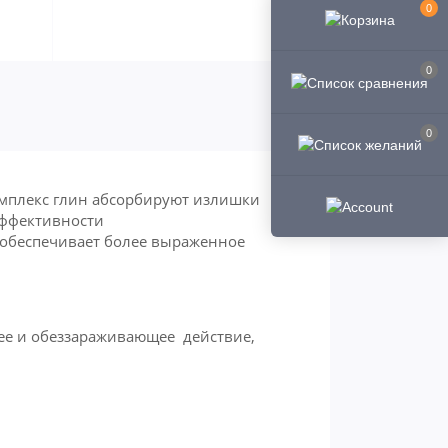
0
0
0
мплекс глин абсорбируют излишки
эффективности
о обеспечивает более выраженное
щее и обеззараживающее действие,