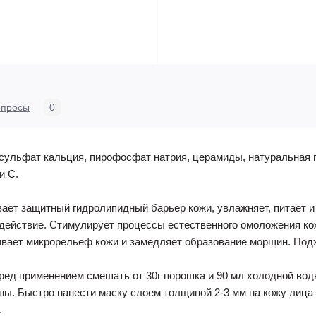
опросы
0
сульфат кальция, пирофосфат натрия, церамиды, натуральная п
и С.
ает защитный гидролипидный барьер кожи, увлажняет, питает и 
 действие. Стимулирует процессы естественного омоложения ко
вает микрорельеф кожи и замедляет образование морщин. Подх
ед применением смешать от 30г порошка и 90 мл холодной вод
ы. Быстро нанести маску слоем толщиной 2-3 мм на кожу лица 
.