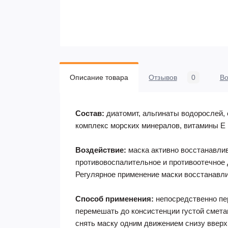
Описание товара
Отзывов
0
В
Состав:
диатомит, альгинаты водорослей, 
к
омплекс морских минералов, витамины Е 
Воздействие:
маска активно восстанавлив
противовоспалительное и противоотечное
Регулярное применение маски восстанавли
Способ применения:
непосредственно пер
перемешать до консистенции густой сметан
снять маску одним движением снизу вверх